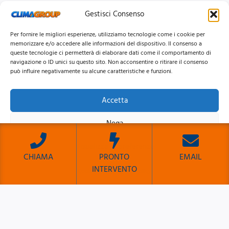
Gestisci Consenso
Per fornire le migliori esperienze, utilizziamo tecnologie come i cookie per
memorizzare e/o accedere alle informazioni del dispositivo. Il consenso a
queste tecnologie ci permetterà di elaborare dati come il comportamento di
navigazione o ID unici su questo sito. Non acconsentire o ritirare il consenso
può influire negativamente su alcune caratteristiche e funzioni.
Accetta
© 2026 Clima Group Impianti Srls P.IVA: 17771951005
Nega
Privacy
Policy |
Cookie
Policy |
Mappa del Sito
Visualizza le preferenze
CHIAMA
PRONTO
EMAIL
INTERVENTO
Cookie Policy
Privacy Policy
Sito Sviluppato da Emiliano Reali Developer