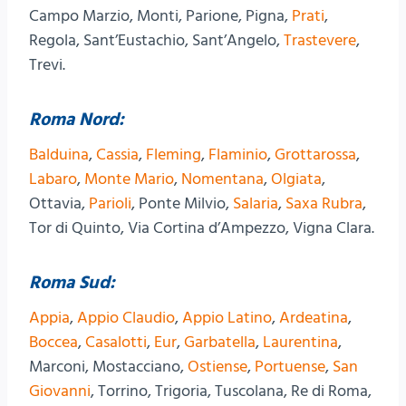
Campo Marzio, Monti, Parione, Pigna,
Prati
,
Regola, Sant’Eustachio, Sant’Angelo,
Trastevere
,
Trevi.
Roma Nord:
Balduina
,
Cassia
,
Fleming
,
Flaminio
,
Grottarossa
,
Labaro
,
Monte Mario
,
Nomentana
,
Olgiata
,
Ottavia,
Parioli
, Ponte Milvio,
Salaria
,
Saxa Rubra
,
Tor di Quinto, Via Cortina d’Ampezzo, Vigna Clara.
Roma Sud:
Appia
,
Appio Claudio
,
Appio Latino
,
Ardeatina
,
Boccea
,
Casalotti
,
Eur
,
Garbatella
,
Laurentina
,
Marconi, Mostacciano,
Ostiense
,
Portuense
,
San
Giovanni
, Torrino, Trigoria, Tuscolana, Re di Roma,