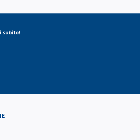
 subito!
IE