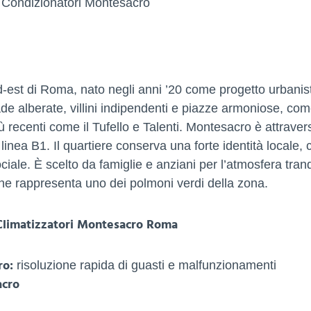
 Condizionatori Montesacro
d-est di Roma, nato negli anni ’20 come progetto urbanis
trade alberate, villini indipendenti e piazze armoniose, co
recenti come il Tufello e Talenti. Montesacro è attraver
nea B1. Il quartiere conserva una forte identità locale, 
ociale. È scelto da famiglie e anziani per l’atmosfera tranq
niene rappresenta uno dei polmoni verdi della zona.
Climatizzatori Montesacro Roma
ro:
risoluzione rapida di guasti e malfunzionamenti
acro