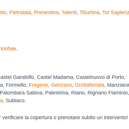
eto
,
Pietralata
,
Prenestina
,
Talenti
,
Tiburtina
,
Tor Sapien
rionfale
.
Castel Gandolfo, Castel Madama, Castelnuovo di Porto,
a, Formello,
Fregene
,
Genzano
,
Grottaferrata
, Manziana
 Palombara Sabina, Palestrina, Riano, Rignano Flaminio
la
, Subiaco.
 verificare la copertura o prenotare subito un intervento!