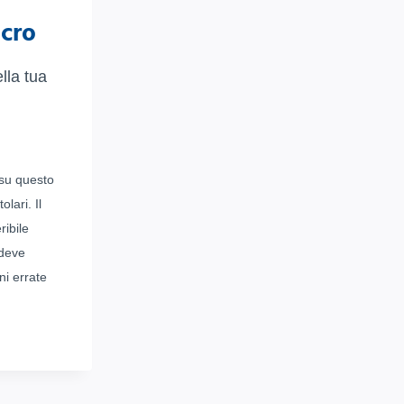
cro
lla tua
 su questo
lari. Il
ribile
 deve
ni errate