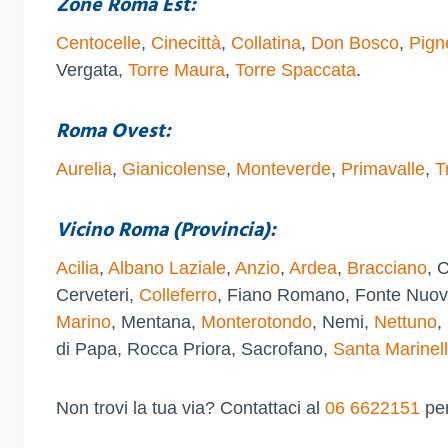
Zone Roma Est:
Centocelle
,
Cinecittà
,
Collatina
,
Don Bosco
,
Pign
Vergata,
Torre Maura
,
Torre Spaccata
.
Roma Ovest:
Aurelia
,
Gianicolense
,
Monteverde
,
Primavalle
,
T
Vicino Roma (Provincia):
Acilia
,
Albano Laziale
,
Anzio
,
Ardea
,
Bracciano
, 
Cerveteri,
Colleferro
, Fiano Romano, Fonte Nuov
Marino
, Mentana,
Monterotondo
, Nemi,
Nettuno
,
di Papa, Rocca Priora, Sacrofano,
Santa Marinel
Non trovi la tua via? Contattaci al
06 6622151
per