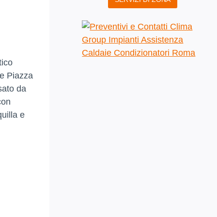
tico
me Piazza
sato da
con
uilla e