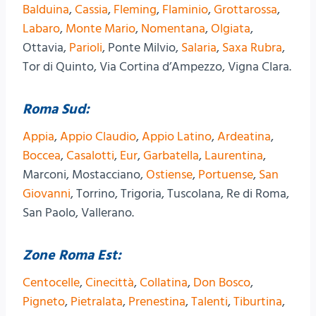
Balduina
,
Cassia
,
Fleming
,
Flaminio
,
Grottarossa
,
Labaro
,
Monte Mario
,
Nomentana
,
Olgiata
,
Ottavia,
Parioli
, Ponte Milvio,
Salaria
,
Saxa Rubra
,
Tor di Quinto, Via Cortina d’Ampezzo, Vigna Clara.
Roma Sud:
Appia
,
Appio Claudio
,
Appio Latino
,
Ardeatina
,
Boccea
,
Casalotti
,
Eur
,
Garbatella
,
Laurentina
,
Marconi, Mostacciano,
Ostiense
,
Portuense
,
San
Giovanni
, Torrino, Trigoria, Tuscolana, Re di Roma,
San Paolo, Vallerano.
Zone Roma Est:
Centocelle
,
Cinecittà
,
Collatina
,
Don Bosco
,
Pigneto
,
Pietralata
,
Prenestina
,
Talenti
,
Tiburtina
,