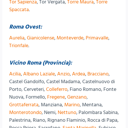
Tor Sapienza
, Tor Vergata,
Torre Maura
,
Torre
Spaccata
.
Roma Ovest:
Aurelia
,
Gianicolense
,
Monteverde
,
Primavalle
,
Trionfale
.
Vicino Roma (Provincia):
Acilia
,
Albano Laziale
,
Anzio
,
Ardea
,
Bracciano
,
Castel Gandolfo, Castel Madama, Castelnuovo di
Porto, Cerveteri,
Colleferro
, Fiano Romano, Fonte
Nuova, Formello,
Fregene
,
Genzano
,
Grottaferrata
, Manziana,
Marino
, Mentana,
Monterotondo
, Nemi,
Nettuno
, Palombara Sabina,
Palestrina, Riano, Rignano Flaminio, Rocca di Papa,
Rocca Priora, Sacrofano,
Santa Marinella
, Subiaco.