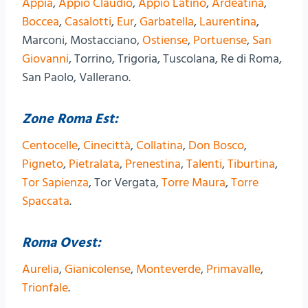
Appia
,
Appio Claudio
,
Appio Latino
,
Ardeatina
,
Boccea
,
Casalotti
,
Eur
,
Garbatella
,
Laurentina
,
Marconi, Mostacciano,
Ostiense
,
Portuense
,
San
Giovanni
, Torrino, Trigoria, Tuscolana, Re di Roma,
San Paolo, Vallerano.
Zone Roma Est:
Centocelle
,
Cinecittà
,
Collatina
,
Don Bosco
,
Pigneto
,
Pietralata
,
Prenestina
,
Talenti
,
Tiburtina
,
Tor Sapienza
, Tor Vergata,
Torre Maura
,
Torre
Spaccata
.
Roma Ovest:
Aurelia
,
Gianicolense
,
Monteverde
,
Primavalle
,
Trionfale
.