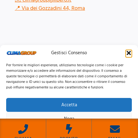
📍
Via dei Gozzadini 44, Roma
Gestisci Consenso
Per fornire le migliori esperienze, utilizziamo tecnologie come i cookie per
memorizzare e/o accedere alle informazioni del dispositivo. Il consenso a
queste tecnologie ci permetterà di elaborare dati come il comportamento di
navigazione o ID unici su questo sito. Non acconsentire o ritirare il consenso
può influire negativamente su alcune caratteristiche e funzioni.
Accetta
© 2026 Clima Group Impianti Srls P.IVA: 17771951005
Nega
Privacy
Policy |
Cookie
Policy |
Mappa del Sito
Visualizza le preferenze