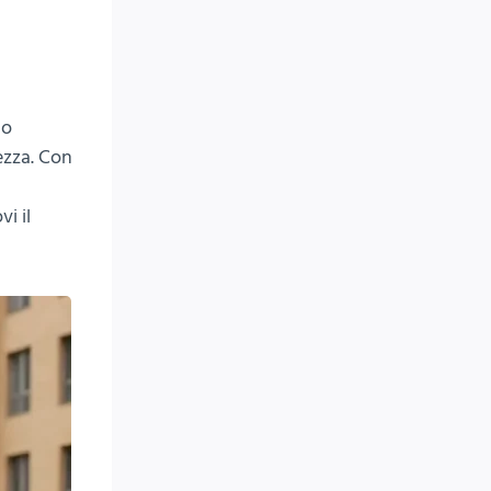
no
ezza. Con
i
i il