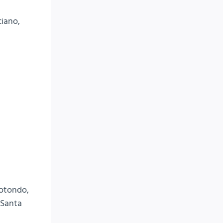
ciano,
rotondo,
 Santa