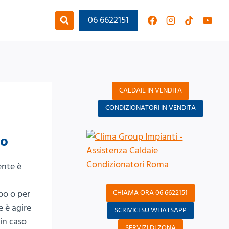
06 6622151
CALDAIE IN VENDITA
CONDIZIONATORI IN VENDITA
to
ente è
CHIAMA ORA 06 6622151
po o per
e è agire
SCRIVICI SU WHATSAPP
 in caso
SERVIZI DI ZONA