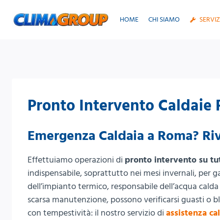
Salta
al
HOME
CHI SIAMO
SERVIZ
contenuto
Pronto Intervento Caldaie
Emergenza Caldaia a Roma? Rivo
Effettuiamo operazioni di
pronto intervento su tu
indispensabile, soprattutto nei mesi invernali, per g
dell’impianto termico, responsabile dell’acqua calda
scarsa manutenzione, possono verificarsi guasti o blo
con tempestività: il nostro servizio di
assistenza ca