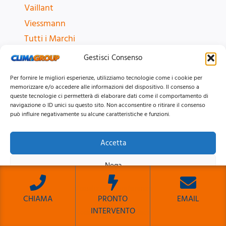
Vaillant
Viessmann
Tutti i Marchi
Gestisci Consenso
SERVIZI CONDIZIONATORI
Per fornire le migliori esperienze, utilizziamo tecnologie come i cookie per
memorizzare e/o accedere alle informazioni del dispositivo. Il consenso a
Assistenza
queste tecnologie ci permetterà di elaborare dati come il comportamento di
Installazione
navigazione o ID unici su questo sito. Non acconsentire o ritirare il consenso
può influire negativamente su alcune caratteristiche e funzioni.
Manutenzione
Pronto Intervento
Accetta
Ricarica Gas
Nega
Riparazione
Sanificazione
Visualizza le preferenze
Vendita
CHIAMA
PRONTO
EMAIL
INTERVENTO
Cookie Policy
Privacy Policy
Sito Sviluppato da Emiliano Reali Developer