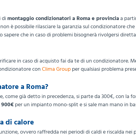
i di
montaggio condizionatori a Roma e provincia
a parti
on è possibile rilasciare la garanzia sul condizionatore che
to sapere che in caso di problemi bisognerà rivolgersi diret
ficare in caso di acquisto fai da te di un condizionatore. M
condizionatore con
Clima Group
per qualsiasi problema pres
onatore a Roma?
, come già detto in precedenza, si parte da 300€, con la fo
i 900€
per un impianto mono-split e si sale man mano in bas
a di calore
zione, ovvero raffredda nei periodi di caldi e riscalda nei 