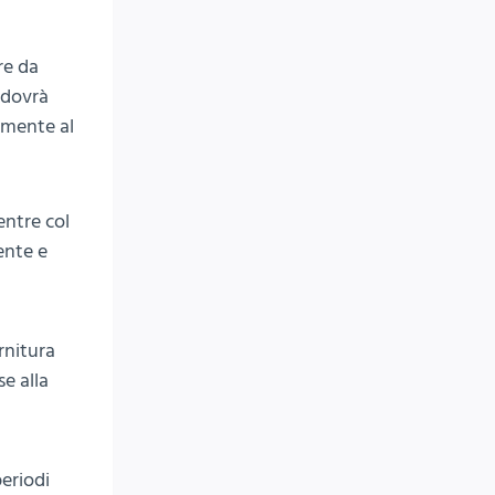
re da
 dovrà
tamente al
entre col
ente e
rnitura
e alla
periodi