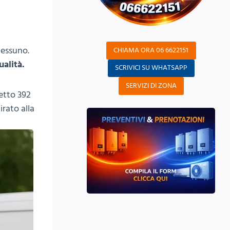
nessuno.
CHIAMA ORA 06 6622151
ualità.
SCRIVICI SU WHATSAPP
SERVIZI DI ZONA
etto 392
rato alla