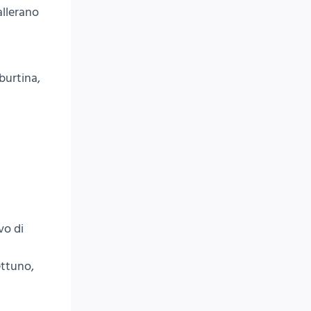
allerano
iburtina,
vo di
ettuno,