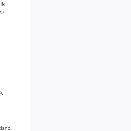
lla
oi
a,
ciano,