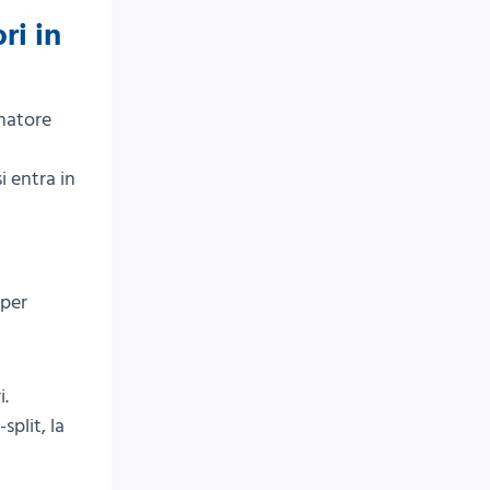
ri in
onatore
i entra in
 per
i.
split, la