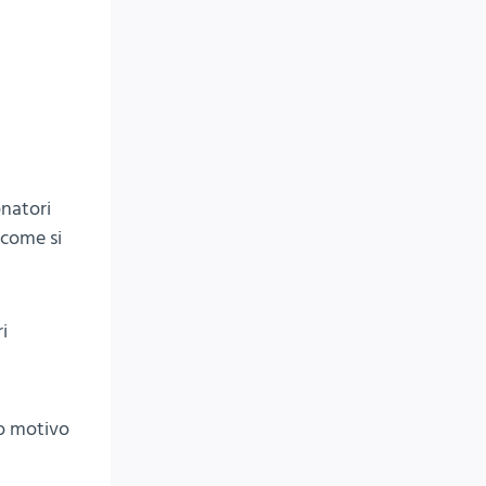
onatori
 come si
i
to motivo