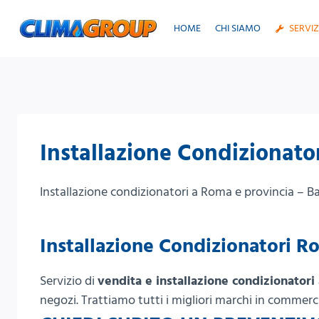
Salta
al
HOME
CHI SIAMO
SERVIZ
contenuto
Installazione Condizionat
Installazione condizionatori a Roma e provincia – Bast
Installazione Condizionatori R
Servizio di
vendita e installazione condizionator
negozi. Trattiamo tutti i migliori marchi in commerc