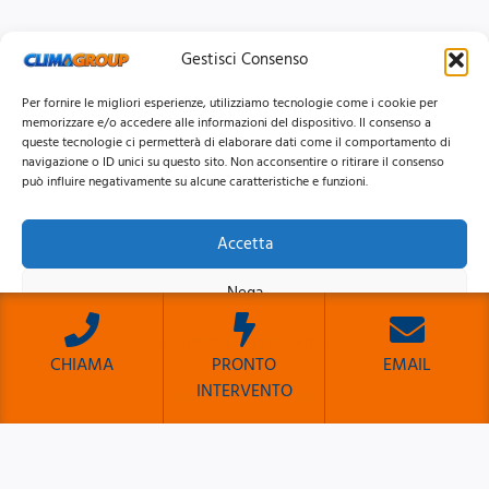
Gestisci Consenso
Per fornire le migliori esperienze, utilizziamo tecnologie come i cookie per
memorizzare e/o accedere alle informazioni del dispositivo. Il consenso a
queste tecnologie ci permetterà di elaborare dati come il comportamento di
navigazione o ID unici su questo sito. Non acconsentire o ritirare il consenso
può influire negativamente su alcune caratteristiche e funzioni.
Accetta
© 2026 Clima Group Impianti Srls P.IVA: 17771951005
Nega
Privacy
Policy |
Cookie
Policy |
Mappa del Sito
Visualizza le preferenze
CHIAMA
PRONTO
EMAIL
INTERVENTO
Cookie Policy
Privacy Policy
Sito Sviluppato da Emiliano Reali Developer