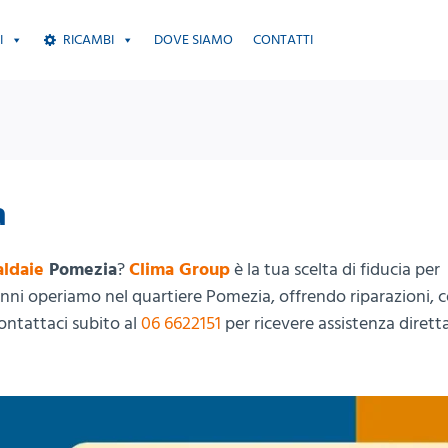
I
RICAMBI
DOVE SIAMO
CONTATTI
a
aldaie
Pomezia
?
Clima Group
è la tua scelta di fiducia per
0 anni operiamo nel quartiere Pomezia, offrendo riparazioni, c
Contattaci subito al
06 6622151
per ricevere assistenza dirett