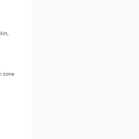
kin,
li zone