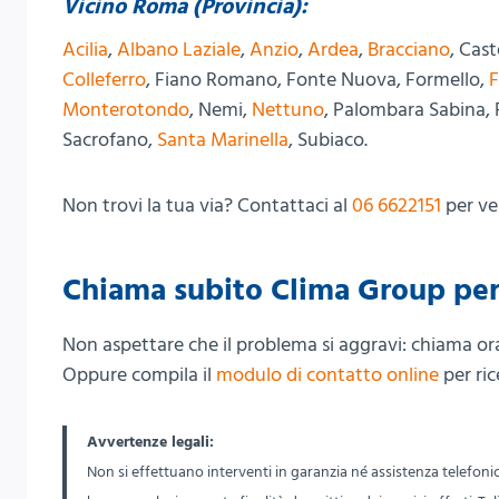
Vicino Roma (Provincia):
Acilia
,
Albano Laziale
,
Anzio
,
Ardea
,
Bracciano
, Cas
Colleferro
, Fiano Romano, Fonte Nuova, Formello,
F
Monterotondo
, Nemi,
Nettuno
, Palombara Sabina, 
Sacrofano,
Santa Marinella
, Subiaco.
Non trovi la tua via? Contattaci al
06 6622151
per ve
Chiama subito Clima Group per
Non aspettare che il problema si aggravi: chiama o
Oppure compila il
modulo di contatto online
per ric
Avvertenze legali:
Non si effettuano interventi in garanzia né assistenza telefoni