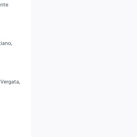
onte
ciano,
r Vergata,