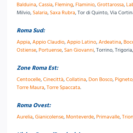
Balduina
,
Cassia
,
Fleming
,
Flaminio
,
Grottarossa
,
La
Milvio,
Salaria
,
Saxa Rubra
, Tor di Quinto, Via Corti
Roma Sud:
Appia
,
Appio Claudio
,
Appio Latino
,
Ardeatina
,
Boc
Ostiense
,
Portuense
,
San Giovanni
, Torrino, Trigori
Zone Roma Est:
Centocelle
,
Cinecittà
,
Collatina
,
Don Bosco
,
Pigneto
Torre Maura
,
Torre Spaccata
.
Roma Ovest:
Aurelia
,
Gianicolense
,
Monteverde
,
Primavalle
,
Trio