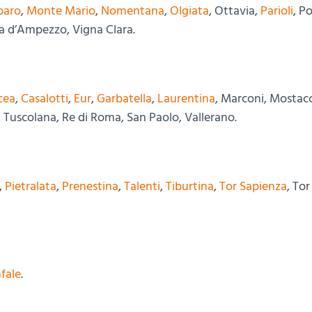
baro
,
Monte Mario
,
Nomentana
,
Olgiata
, Ottavia,
Parioli
, P
na d’Ampezzo, Vigna Clara.
cea
,
Casalotti
,
Eur
,
Garbatella
,
Laurentina
, Marconi, Mostac
a, Tuscolana, Re di Roma, San Paolo, Vallerano.
,
Pietralata
,
Prenestina
,
Talenti
,
Tiburtina
,
Tor Sapienza
, To
nfale
.