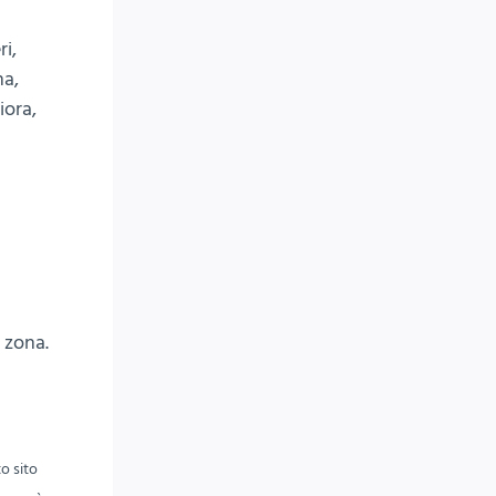
i,
na,
iora,
 zona.
o sito