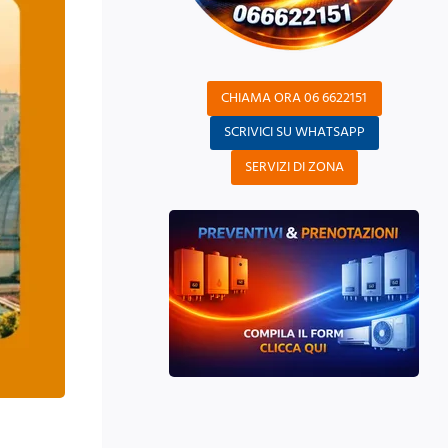
CHIAMA ORA 06 6622151
SCRIVICI SU WHATSAPP
SERVIZI DI ZONA