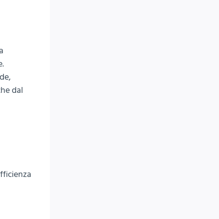
a
e.
de,
che dal
efficienza