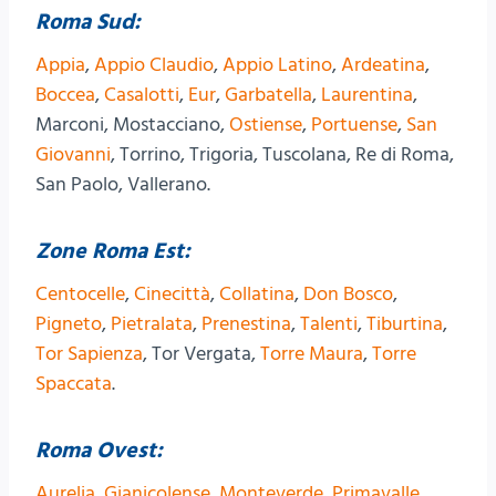
Roma Sud:
Appia
,
Appio Claudio
,
Appio Latino
,
Ardeatina
,
Boccea
,
Casalotti
,
Eur
,
Garbatella
,
Laurentina
,
Marconi, Mostacciano,
Ostiense
,
Portuense
,
San
Giovanni
, Torrino, Trigoria, Tuscolana, Re di Roma,
San Paolo, Vallerano.
Zone Roma Est:
Centocelle
,
Cinecittà
,
Collatina
,
Don Bosco
,
Pigneto
,
Pietralata
,
Prenestina
,
Talenti
,
Tiburtina
,
Tor Sapienza
, Tor Vergata,
Torre Maura
,
Torre
Spaccata
.
Roma Ovest:
Aurelia
,
Gianicolense
,
Monteverde
,
Primavalle
,