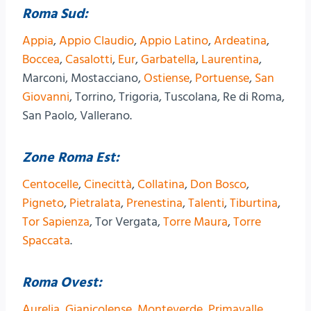
Roma Sud:
Appia
,
Appio Claudio
,
Appio Latino
,
Ardeatina
,
Boccea
,
Casalotti
,
Eur
,
Garbatella
,
Laurentina
,
Marconi, Mostacciano,
Ostiense
,
Portuense
,
San
Giovanni
, Torrino, Trigoria, Tuscolana, Re di Roma,
San Paolo, Vallerano.
Zone Roma Est:
Centocelle
,
Cinecittà
,
Collatina
,
Don Bosco
,
Pigneto
,
Pietralata
,
Prenestina
,
Talenti
,
Tiburtina
,
Tor Sapienza
, Tor Vergata,
Torre Maura
,
Torre
Spaccata
.
Roma Ovest:
Aurelia
,
Gianicolense
,
Monteverde
,
Primavalle
,