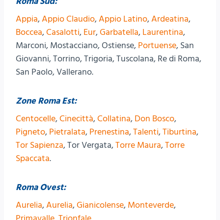
Roma Sud:
Appia
,
Appio Claudio
,
Appio Latino
,
Ardeatina
,
Boccea
,
Casalotti
,
Eur
,
Garbatella
,
Laurentina
,
Marconi, Mostacciano, Ostiense,
Portuense
, San
Giovanni, Torrino, Trigoria, Tuscolana, Re di Roma,
San Paolo, Vallerano.
Zone Roma Est:
Centocelle
,
Cinecittà
,
Collatina
,
Don Bosco
,
Pigneto
,
Pietralata
,
Prenestina
,
Talenti
,
Tiburtina
,
Tor Sapienza
, Tor Vergata,
Torre Maura
,
Torre
Spaccata
.
Roma Ovest:
Aurelia
,
Aurelia
,
Gianicolense
,
Monteverde
,
Primavalle
,
Trionfale
.