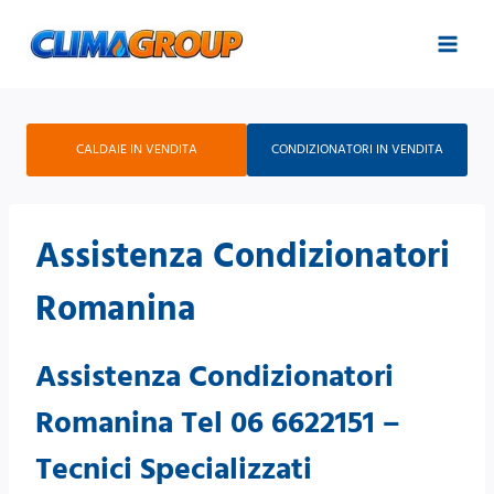
Salta
al
contenuto
CALDAIE IN VENDITA
CONDIZIONATORI IN VENDITA
Assistenza Condizionatori
Romanina
Assistenza Condizionatori
Romanina Tel 06 6622151 –
Tecnici Specializzati