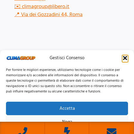
✉️
climagroup@libero.it
📍
Via dei Gozzadini 44, Roma
Gestisci Consenso
Per fornire le migliori esperienze, utilizziamo tecnologie come i cookie per
memorizzare e/o accedere alle informazioni del dispositivo. Il consenso a
queste tecnologie ci permetterà di elaborare dati come il comportamento di
navigazione o ID unici su questo sito. Non acconsentire o ritirare il consenso
può influire negativamente su alcune caratteristiche e funzioni.
Accetta
© 2026 Clima Group Impianti Srls P.IVA: 17771951005
Nega
Privacy
Policy |
Cookie
Policy |
Mappa del Sito