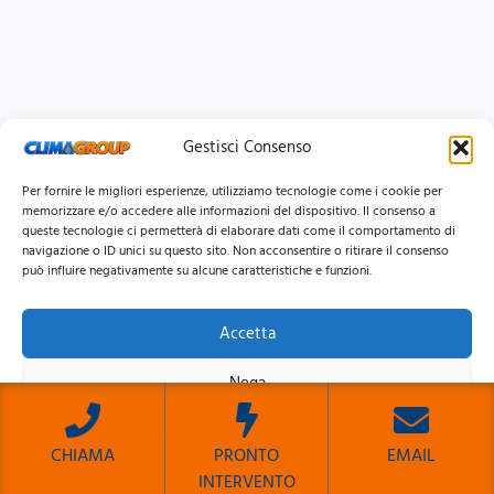
Gestisci Consenso
Per fornire le migliori esperienze, utilizziamo tecnologie come i cookie per
memorizzare e/o accedere alle informazioni del dispositivo. Il consenso a
queste tecnologie ci permetterà di elaborare dati come il comportamento di
navigazione o ID unici su questo sito. Non acconsentire o ritirare il consenso
può influire negativamente su alcune caratteristiche e funzioni.
Accetta
© 2026 Clima Group Impianti Srls P.IVA: 17771951005
Nega
Privacy
Policy |
Cookie
Policy |
Mappa del Sito
Visualizza le preferenze
CHIAMA
PRONTO
EMAIL
INTERVENTO
Cookie Policy
Privacy Policy