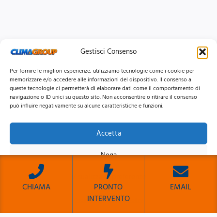
Gestisci Consenso
Per fornire le migliori esperienze, utilizziamo tecnologie come i cookie per
memorizzare e/o accedere alle informazioni del dispositivo. Il consenso a
queste tecnologie ci permetterà di elaborare dati come il comportamento di
navigazione o ID unici su questo sito. Non acconsentire o ritirare il consenso
può influire negativamente su alcune caratteristiche e funzioni.
Accetta
© 2026 Clima Group Impianti Srls P.IVA: 17771951005
Nega
Privacy
Policy |
Cookie
Policy |
Mappa del Sito
Visualizza le preferenze
CHIAMA
PRONTO
EMAIL
INTERVENTO
Cookie Policy
Privacy Policy
Sito Sviluppato da Emiliano Reali Developer