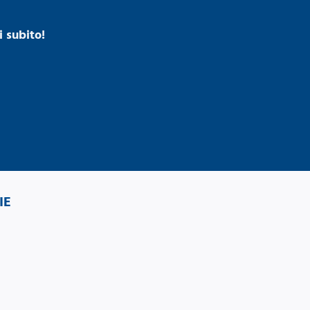
 subito!
IE