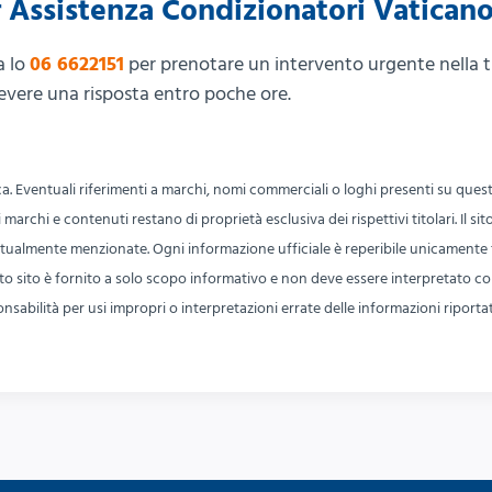
 Assistenza Condizionatori Vatican
a lo
06 6622151
per prenotare un intervento urgente nella t
evere una risposta entro poche ore.
ca. Eventuali riferimenti a marchi, nomi commerciali o loghi presenti su quest
 marchi e contenuti restano di proprietà esclusiva dei rispettivi titolari. Il si
ntualmente menzionate. Ogni informazione ufficiale è reperibile unicamente 
questo sito è fornito a solo scopo informativo e non deve essere interpretato c
sabilità per usi impropri o interpretazioni errate delle informazioni riportat