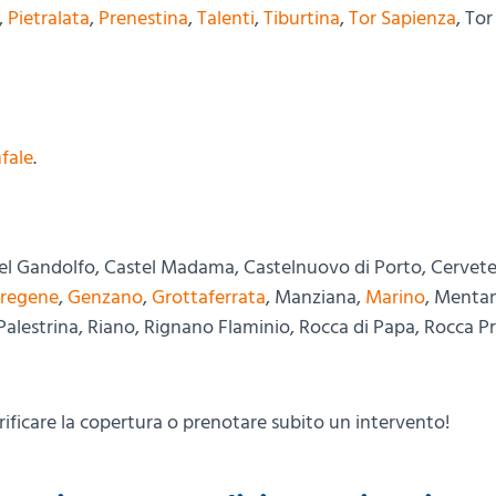
,
Pietralata
,
Prenestina
,
Talenti
,
Tiburtina
,
Tor Sapienza
, To
nfale
.
tel Gandolfo, Castel Madama, Castelnuovo di Porto, Cerveter
regene
,
Genzano
,
Grottaferrata
, Manziana,
Marino
, Menta
Palestrina, Riano, Rignano Flaminio, Rocca di Papa, Rocca Pr
rificare la copertura o prenotare subito un intervento!