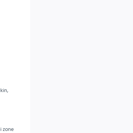
kin,
li zone