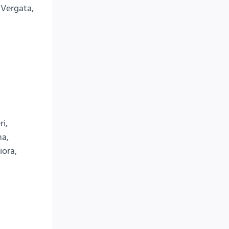
r Vergata,
i,
na,
iora,