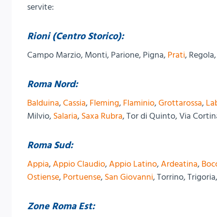
servite:
Rioni (Centro Storico):
Campo Marzio, Monti, Parione, Pigna,
Prati
, Regola
Roma Nord:
Balduina
,
Cassia
,
Fleming
,
Flaminio
,
Grottarossa
,
La
Milvio,
Salaria
,
Saxa Rubra
, Tor di Quinto, Via Corti
Roma Sud:
Appia
,
Appio Claudio
,
Appio Latino
,
Ardeatina
,
Boc
Ostiense
,
Portuense
,
San Giovanni
, Torrino, Trigori
Zone Roma Est: