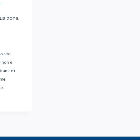
o
ua zona.
o sito
to non è
tramite i
ome
e.