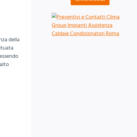
nza della
Situata
r essendo
 alto