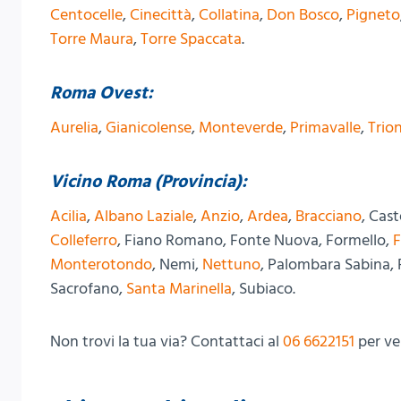
Centocelle
,
Cinecittà
,
Collatina
,
Don Bosco
,
Pigneto
Torre Maura
,
Torre Spaccata
.
Roma Ovest:
Aurelia
,
Gianicolense
,
Monteverde
,
Primavalle
,
Trio
Vicino Roma (Provincia):
Acilia
,
Albano Laziale
,
Anzio
,
Ardea
,
Bracciano
, Cas
Colleferro
, Fiano Romano, Fonte Nuova, Formello,
F
Monterotondo
, Nemi,
Nettuno
, Palombara Sabina, 
Sacrofano,
Santa Marinella
, Subiaco.
Non trovi la tua via? Contattaci al
06 6622151
per ve