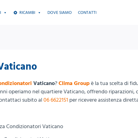
I
RICAMBI
DOVE SIAMO
CONTATTI
Vaticano
ondizionatori
Vaticano
?
Clima Group
è la tua scelta di fid
0 anni operiamo nel quartiere Vaticano, offrendo riparazioni, c
Contattaci subito al
06 6622151
per ricevere assistenza dirett