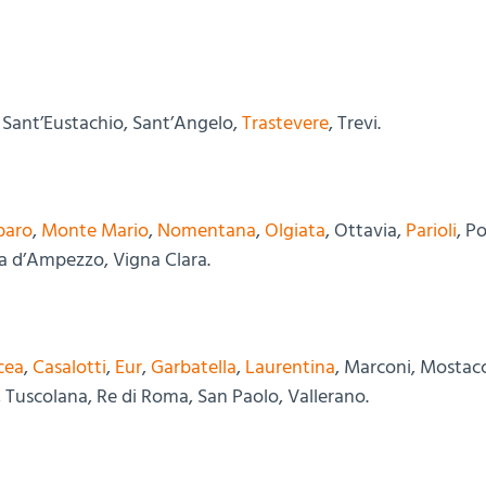
, Sant’Eustachio, Sant’Angelo,
Trastevere
, Trevi.
baro
,
Monte Mario
,
Nomentana
,
Olgiata
, Ottavia,
Parioli
, P
na d’Ampezzo, Vigna Clara.
cea
,
Casalotti
,
Eur
,
Garbatella
,
Laurentina
, Marconi, Mostac
a, Tuscolana, Re di Roma, San Paolo, Vallerano.