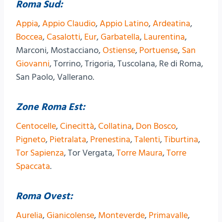
Roma Sud:
Appia
,
Appio Claudio
,
Appio Latino
,
Ardeatina
,
Boccea
,
Casalotti
,
Eur
,
Garbatella
,
Laurentina
,
Marconi, Mostacciano,
Ostiense
,
Portuense
,
San
Giovanni
, Torrino, Trigoria, Tuscolana, Re di Roma,
San Paolo, Vallerano.
Zone Roma Est:
Centocelle
,
Cinecittà
,
Collatina
,
Don Bosco
,
Pigneto
,
Pietralata
,
Prenestina
,
Talenti
,
Tiburtina
,
Tor Sapienza
, Tor Vergata,
Torre Maura
,
Torre
Spaccata
.
Roma Ovest:
Aurelia
,
Gianicolense
,
Monteverde
,
Primavalle
,