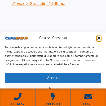
📍
Via dei Gozzadini 44, Roma
Gestisci Consenso
Per fornire le migliori esperienze, utilizziamo tecnologie come i cookie per
memorizzare e/o accedere alle informazioni del dispositivo. Il consenso a
queste tecnologie ci permetterà di elaborare dati come il comportamento di
navigazione o ID unici su questo sito. Non acconsentire o ritirare il consenso
può influire negativamente su alcune caratteristiche e funzioni.
Accetta
© 2026 Clima Group Impianti Srls P.IVA: 17771951005
Nega
Privacy
Policy |
Cookie
Policy |
Mappa del Sito
Visualizza le preferenze
CHIAMA
PRONTO
EMAIL