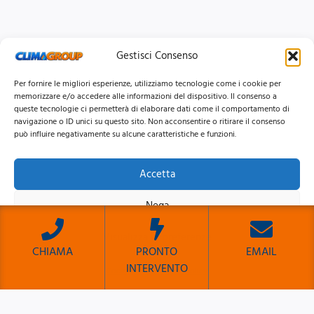
Gestisci Consenso
Per fornire le migliori esperienze, utilizziamo tecnologie come i cookie per
memorizzare e/o accedere alle informazioni del dispositivo. Il consenso a
queste tecnologie ci permetterà di elaborare dati come il comportamento di
navigazione o ID unici su questo sito. Non acconsentire o ritirare il consenso
può influire negativamente su alcune caratteristiche e funzioni.
Accetta
© 2026 Clima Group Impianti Srls P.IVA: 17771951005
Nega
Privacy
Policy |
Cookie
Policy |
Mappa del Sito
Visualizza le preferenze
CHIAMA
PRONTO
EMAIL
INTERVENTO
Cookie Policy
Privacy Policy
Sito Sviluppato da Emiliano Reali Developer