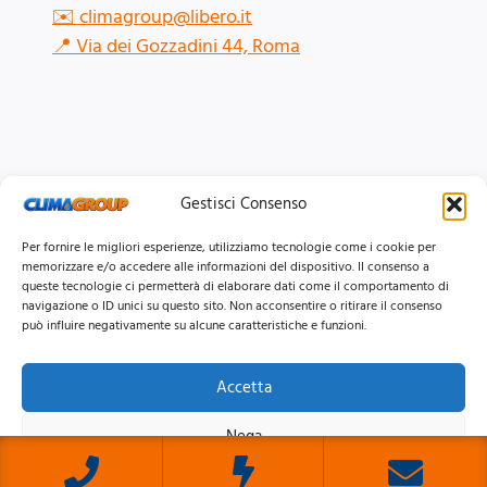
✉️
climagroup@libero.it
📍
Via dei Gozzadini 44, Roma
Gestisci Consenso
Per fornire le migliori esperienze, utilizziamo tecnologie come i cookie per
memorizzare e/o accedere alle informazioni del dispositivo. Il consenso a
queste tecnologie ci permetterà di elaborare dati come il comportamento di
navigazione o ID unici su questo sito. Non acconsentire o ritirare il consenso
può influire negativamente su alcune caratteristiche e funzioni.
Accetta
© 2026 Clima Group Impianti Srls P.IVA: 17771951005
Nega
Privacy
Policy |
Cookie
Policy |
Mappa del Sito
Visualizza le preferenze