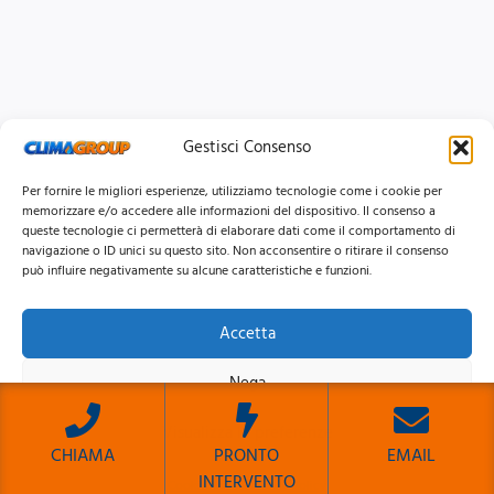
Gestisci Consenso
Per fornire le migliori esperienze, utilizziamo tecnologie come i cookie per
memorizzare e/o accedere alle informazioni del dispositivo. Il consenso a
queste tecnologie ci permetterà di elaborare dati come il comportamento di
navigazione o ID unici su questo sito. Non acconsentire o ritirare il consenso
può influire negativamente su alcune caratteristiche e funzioni.
Accetta
© 2026 Clima Group Impianti Srls P.IVA: 17771951005
Nega
Privacy
Policy |
Cookie
Policy |
Mappa del Sito
Visualizza le preferenze
CHIAMA
PRONTO
EMAIL
INTERVENTO
Cookie Policy
Privacy Policy