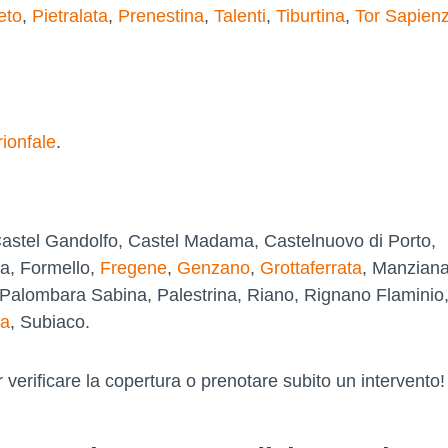
eto
,
Pietralata
,
Prenestina
,
Talenti
,
Tiburtina
,
Tor Sapien
rionfale
.
Castel Gandolfo, Castel Madama, Castelnuovo di Porto,
a, Formello,
Fregene
,
Genzano
,
Grottaferrata
, Manziana
 Palombara Sabina, Palestrina, Riano, Rignano Flaminio
la
, Subiaco.
 verificare la copertura o prenotare subito un intervento!