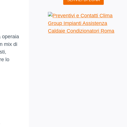
a operaia
n mix di
sti,
re lo
e