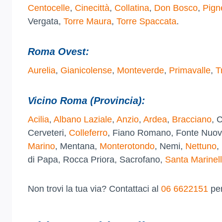
Centocelle
,
Cinecittà
,
Collatina
,
Don Bosco
,
Pign
Vergata,
Torre Maura
,
Torre Spaccata
.
Roma Ovest:
Aurelia
,
Gianicolense
,
Monteverde
,
Primavalle
,
T
Vicino Roma (Provincia):
Acilia
,
Albano Laziale
,
Anzio
,
Ardea
,
Bracciano
, 
Cerveteri,
Colleferro
, Fiano Romano, Fonte Nuov
Marino
, Mentana,
Monterotondo
, Nemi,
Nettuno
,
di Papa, Rocca Priora, Sacrofano,
Santa Marinel
Non trovi la tua via? Contattaci al
06 6622151
per