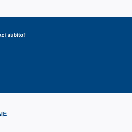
ci subito!
IE