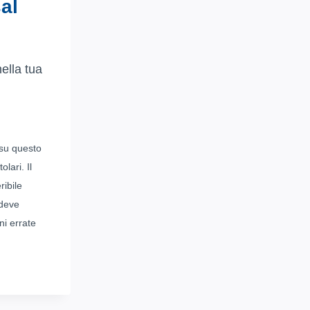
al
ella tua
 su questo
lari. Il
ribile
 deve
ni errate