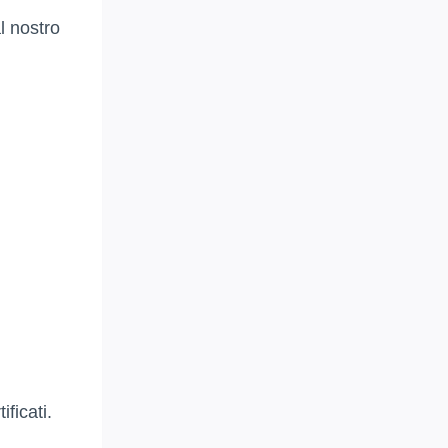
l nostro
ificati.