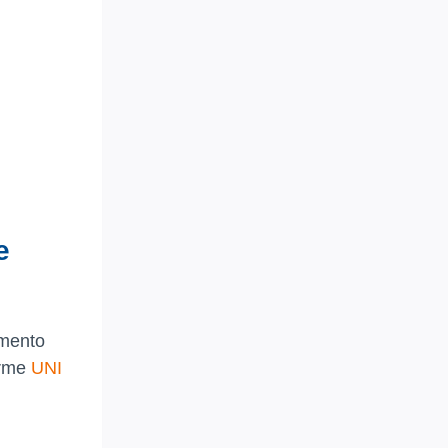
e
amento
orme
UNI