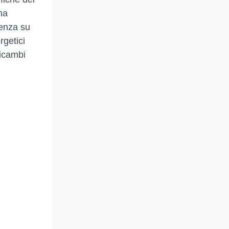
na
tenza su
rgetici
ricambi