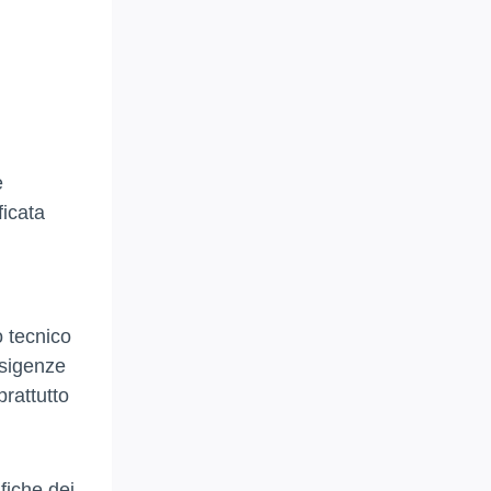
e
ficata
o tecnico
esigenze
prattutto
fiche dei