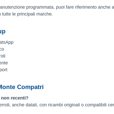
 manutenzione programmata, puoi fare riferimento anche a
u tutte le principali marche.
up
hatsApp
ico
oli
ente
port
 Monte Compatri
i non recenti?
erroli, anche datati, con ricambi originali o compatibili cert