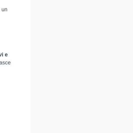
o un
vi e
fasce