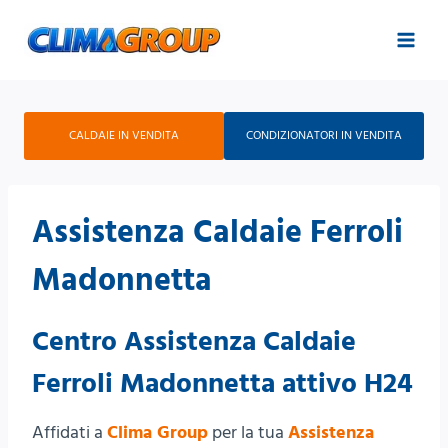
Salta
al
contenuto
CALDAIE IN VENDITA
CONDIZIONATORI IN VENDITA
Assistenza Caldaie Ferroli
Madonnetta
Centro Assistenza Caldaie
Ferroli Madonnetta attivo H24
Affidati a
Clima Group
per la tua
Assistenza