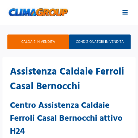
Salta
al
contenuto
CALDAIE IN VENDITA
CONDIZIONATORI IN VENDITA
Assistenza Caldaie Ferroli
Casal Bernocchi
Centro Assistenza Caldaie
Ferroli Casal Bernocchi attivo
H24