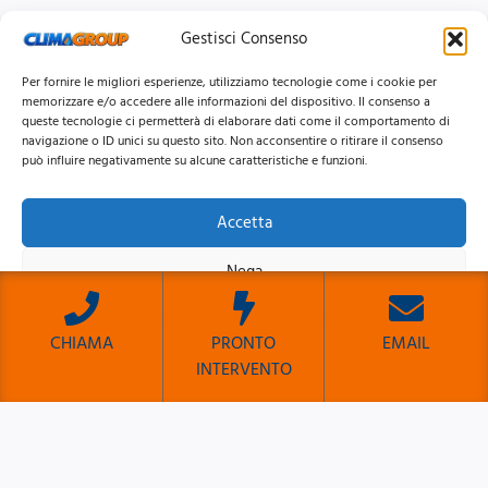
Gestisci Consenso
Per fornire le migliori esperienze, utilizziamo tecnologie come i cookie per
memorizzare e/o accedere alle informazioni del dispositivo. Il consenso a
queste tecnologie ci permetterà di elaborare dati come il comportamento di
navigazione o ID unici su questo sito. Non acconsentire o ritirare il consenso
può influire negativamente su alcune caratteristiche e funzioni.
Accetta
© 2026 Clima Group Impianti Srls P.IVA: 17771951005
Nega
Privacy
Policy |
Cookie
Policy |
Mappa del Sito
Visualizza le preferenze
CHIAMA
PRONTO
EMAIL
INTERVENTO
Cookie Policy
Privacy Policy
Sito Sviluppato da Emiliano Reali Developer