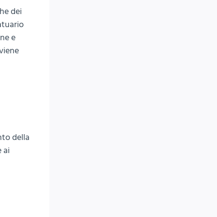
che dei
atuario
one e
 viene
to della
 ai