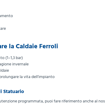
namento
lare
re la Caldaie Ferroli
to (1–1,3 bar)
agione invernale
aldaie
 prolungare la vita dell’impianto
i Statuario
anutenzione programmata, puoi fare riferimento anche al nos