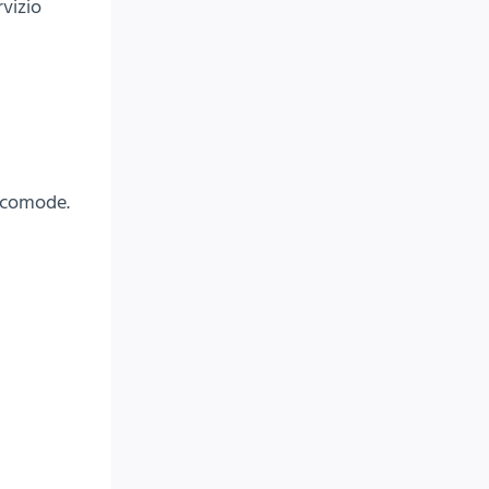
rvizio
e comode.