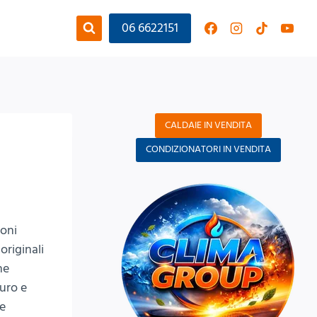
06 6622151
CALDAIE IN VENDITA
CONDIZIONATORI IN VENDITA
ioni
originali
ne
turo e
me