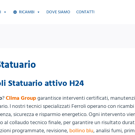
I
RICAMBI
DOVE SIAMO
CONTATTI
Statuario
li Statuario attivo H24
o
?
Clima Group
garantisce interventi certificati, manutenz
rio. I nostri tecnici specializzati Ferroli operano con ricambi 
cienza, sicurezza e risparmio energetico. Ogni intervento vie
no al collaudo tecnico finale, per garantire un risultato dura
zioni programmate, revisione,
bollino blu
, analisi fumi, pri