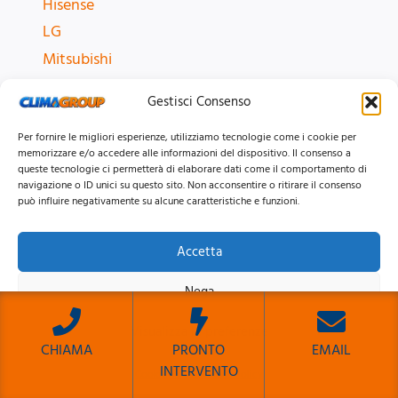
Hisense
LG
Mitsubishi
Samsung
Gestisci Consenso
Tutti i Marchi
Per fornire le migliori esperienze, utilizziamo tecnologie come i cookie per
memorizzare e/o accedere alle informazioni del dispositivo. Il consenso a
CONTATTI
queste tecnologie ci permetterà di elaborare dati come il comportamento di
navigazione o ID unici su questo sito. Non acconsentire o ritirare il consenso
📞
06 6622151
può influire negativamente su alcune caratteristiche e funzioni.
💬
WhatsApp
✉️
climagroup@libero.it
Accetta
📍
Via dei Gozzadini 44, Roma
Nega
Visualizza le preferenze
CHIAMA
PRONTO
EMAIL
INTERVENTO
Cookie Policy
Privacy Policy
Sito Sviluppato da Emiliano Reali Developer