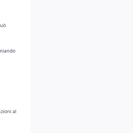
può
rmiando
zioni al