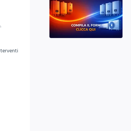
.
nterventi