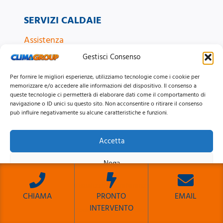
SERVIZI CALDAIE
Assistenza
Bollino Blu
Gestisci Consenso
Installazione
Per fornire le migliori esperienze, utilizziamo tecnologie come i cookie per
Manutenzione
memorizzare e/o accedere alle informazioni del dispositivo. Il consenso a
queste tecnologie ci permetterà di elaborare dati come il comportamento di
Pronto Intervento
navigazione o ID unici su questo sito. Non acconsentire o ritirare il consenso
può influire negativamente su alcune caratteristiche e funzioni.
Revisione
Riparazione
Accetta
Vendita
Nega
ZONE CALDAIE
Visualizza le preferenze
CHIAMA
PRONTO
EMAIL
Nomentana
INTERVENTO
Cookie Policy
Privacy Policy
Eur
Sito Sviluppato da Emiliano Reali Developer