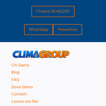
Chiama 06 6622151
WhatsApp
Preventivo
Chi Siamo
Blog
FAQ
Dove Siamo
Contatti
Lavora con Noi