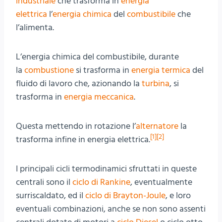
industriale
che trasforma in
energia
elettrica
l’
energia chimica
del
combustibile
che
l’alimenta.
L’energia chimica del combustibile, durante
la
combustione
si trasforma in
energia termica
del
fluido di lavoro che, azionando la
turbina
, si
trasforma in
energia meccanica
.
Questa mettendo in rotazione l’
alternatore
la
[
1
]
[
2
]
trasforma infine in energia elettrica.
I principali cicli termodinamici sfruttati in queste
centrali sono il
ciclo di Rankine
, eventualmente
surriscaldato, ed il
ciclo di Brayton-Joule
, e loro
eventuali combinazioni, anche se non sono assenti