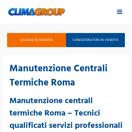
Salta
al
contenuto
CALDAIE IN VENDITA
CONDIZIONATORI IN VENDITA
Manutenzione Centrali
Termiche Roma
Manutenzione centrali
termiche Roma – Tecnici
qualificati servizi professionali