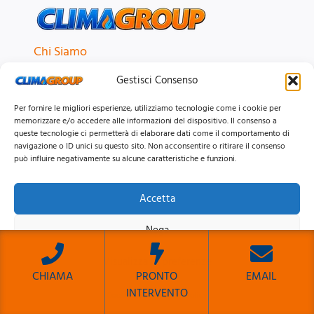
Chi Siamo
Blog
Gestisci Consenso
FAQ
Per fornire le migliori esperienze, utilizziamo tecnologie come i cookie per
Dove Siamo
memorizzare e/o accedere alle informazioni del dispositivo. Il consenso a
queste tecnologie ci permetterà di elaborare dati come il comportamento di
Contatti
navigazione o ID unici su questo sito. Non acconsentire o ritirare il consenso
Lavora con Noi
può influire negativamente su alcune caratteristiche e funzioni.
Accetta
SERVIZI CALDAIE
Assistenza
Nega
Bollino Blu
Visualizza le preferenze
Installazione
CHIAMA
PRONTO
EMAIL
Manutenzione
INTERVENTO
Cookie Policy
Privacy Policy
Sito Sviluppato da Emiliano Reali Developer