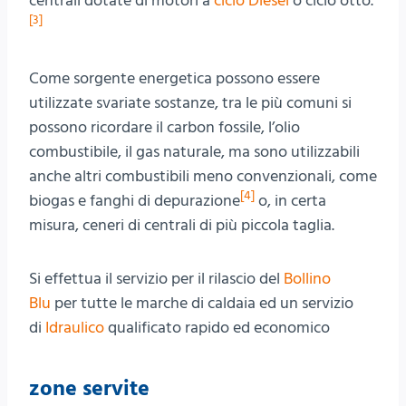
centrali dotate di motori a
ciclo Diesel
o ciclo otto.
[
3
]
Come sorgente energetica possono essere
utilizzate svariate sostanze, tra le più comuni si
possono ricordare il carbon fossile, l’olio
combustibile, il gas naturale, ma sono utilizzabili
anche altri combustibili meno convenzionali, come
[
4
]
biogas e fanghi di depurazione
o, in certa
misura, ceneri di centrali di più piccola taglia.
Si effettua il servizio per il rilascio del
Bollino
Blu
per tutte le marche di caldaia ed un servizio
di
Idraulico
qualificato rapido ed economico
zone servite