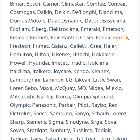
Bimar, Bosch, Carrier, Climastar, Comfee, Convair,
Cosmogas, Daikin, Delkin, De’Longhi, Dianclima,
Domus Motors, Dual, Dynamic, Dyson, Easyclima,
Ecoflam, Elberg, Elektroclima, Emerald, Emerson,
Emicon, Emmeti, Fair, Fantini Cosmi Fanair,
Ferroli
,
Frestech, Frimec, Galanz, Galletti, Gree, Haier,
Hamilton, Hilton, Hisense, Hitachi, Hokkaido,
Howell, Hyundai, Imetec, Irradio, Isolclima,
Italclima, Italkero, Joycare, Kendo, Kennex,
Lamborghini, Laminox, LG, Likeair, Little Swan,
Loren Sebo, Maxa, McQuay, MD, Midea, Miekip,
Mitsubishi, Nankaj, Norca, Olimpia Splendid,
Olympic, Panasonic, Parkair, Pilot, Raybo, Rex
Elctrolux, Saeco, Samsung, Sanyo, Schaub Lorenz,
Sharp, Siemens, Sigma, Sinudyne, Sirge, Sova,
Soyea, Starlight, Sunbury, Sushima, Tadiair,
Tadiran, Taiya, Tata-Fujitsu, Tcl, Teac, Teco, Tekno