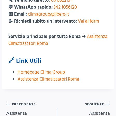
📞 Telefono diretto:
06 6622151
💬 WhatsApp rapido:
342 1056120
📧 Email:
climagroup@libero.it
📝 Richiedi subito un intervento:
Vai al form
Servizio principale per tutta Roma ➜
Assistenza
Climatizzatori Roma
🔗 Link Utili
Homepage Clima Group
Assistenza Climatizzatori Roma
Navigazione
PRECEDENTE
SEGUENTE
Assistenza
Assistenza