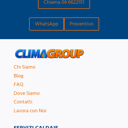
Chiama 06 6622151
WhatsApp
Preventivo
Chi Siamo
Blog
FAQ
Dove Siamo
Contatti
Lavora con Noi
SERVIZI CALDAIE