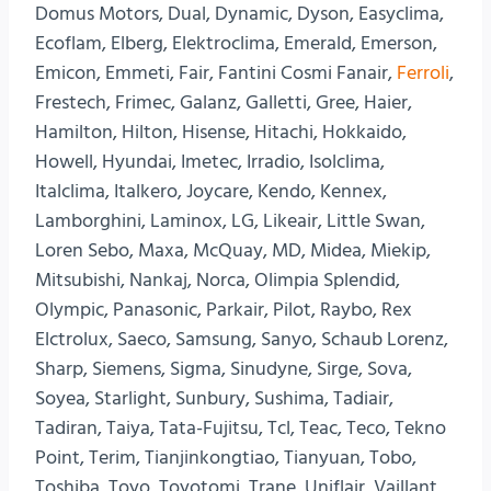
Domus Motors, Dual, Dynamic, Dyson, Easyclima,
Ecoflam, Elberg, Elektroclima, Emerald, Emerson,
Emicon, Emmeti, Fair, Fantini Cosmi Fanair,
Ferroli
,
Frestech, Frimec, Galanz, Galletti, Gree, Haier,
Hamilton, Hilton, Hisense, Hitachi, Hokkaido,
Howell, Hyundai, Imetec, Irradio, Isolclima,
Italclima, Italkero, Joycare, Kendo, Kennex,
Lamborghini, Laminox, LG, Likeair, Little Swan,
Loren Sebo, Maxa, McQuay, MD, Midea, Miekip,
Mitsubishi, Nankaj, Norca, Olimpia Splendid,
Olympic, Panasonic, Parkair, Pilot, Raybo, Rex
Elctrolux, Saeco, Samsung, Sanyo, Schaub Lorenz,
Sharp, Siemens, Sigma, Sinudyne, Sirge, Sova,
Soyea, Starlight, Sunbury, Sushima, Tadiair,
Tadiran, Taiya, Tata-Fujitsu, Tcl, Teac, Teco, Tekno
Point, Terim, Tianjinkongtiao, Tianyuan, Tobo,
Toshiba, Toyo, Toyotomi, Trane, Uniflair, Vaillant,