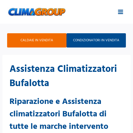
Salta
al
contenuto
CALDAIE IN VENDITA
CONDIZIONATORI IN VENDITA
Assistenza Climatizzatori
Bufalotta
Riparazione e Assistenza
climatizzatori Bufalotta di
tutte le marche intervento