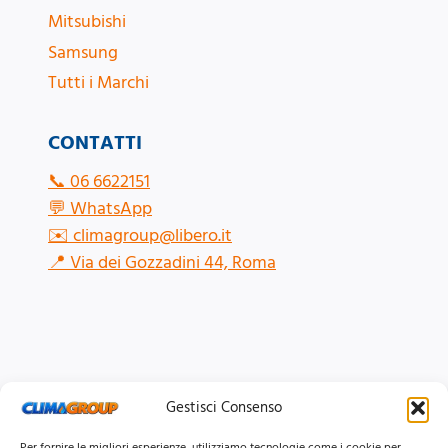
Mitsubishi
Samsung
Tutti i Marchi
CONTATTI
📞
06 6622151
💬
WhatsApp
✉️
climagroup@libero.it
📍
Via dei Gozzadini 44, Roma
Gestisci Consenso
Per fornire le migliori esperienze, utilizziamo tecnologie come i cookie per