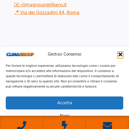
✉️
climagroup@libero.it
📍
Via dei Gozzadini 44, Roma
Gestisci Consenso
Per fornire le migliori esperienze, utilizziamo tecnologie come i cookie per
memorizzare e/o accedere alle informazioni del dispositivo. Il consenso a
queste tecnologie ci permetterà di elaborare dati come il comportamento di
navigazione o ID unici su questo sito. Non acconsentire o ritirare il consenso
può influire negativamente su alcune caratteristiche e funzioni.
Accetta
© 2026 Clima Group Impianti Srls P.IVA: 17771951005
Nega
Privacy
Policy |
Cookie
Policy |
Mappa del Sito
Visualizza le preferenze