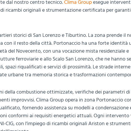
te dal nostro centro tecnico.
Clima Group
esegue interventi
vo di ricambi originali e strumentazione certificata per garanti
artieri storici di San Lorenzo e Tiburtino. La zona prende il
a con il resto della città. Portonaccio ha una forte identità 
metà del Novecento, con una vocazione mista residenziale e
rutture ferroviarie e allo Scalo San Lorenzo, che ne hanno s
i, spazi riqualificati e servizi di prossimità. Le strade intern
iate urbane tra memoria storica e trasformazioni contempo
oni della combustione ottimizzate, verifiche dei parametri di
amenti improvvisi. Clima Group opera in zona Portonaccio co
qualificato, fornendo assistenza su modelli a condensazione 
ni conformi ai requisiti energetici attuali. Ogni intervento
I-CIG, con l’impiego di ricambi originali Ariston e strument