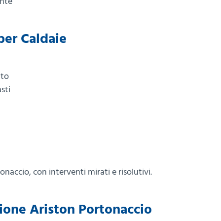
ente
 per Caldaie
nto
sti
naccio, con interventi mirati e risolutivi.
zione Ariston Portonaccio