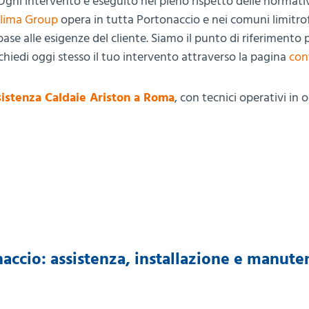
gni intervento è eseguito nel pieno rispetto delle normati
lima Group
opera in tutta Portonaccio e nei comuni limitrof
e alle esigenze del cliente. Siamo il punto di riferimento p
chiedi oggi stesso il tuo intervento attraverso la pagina
con
istenza Caldaie Ariston a Roma
, con tecnici operativi in 
naccio: assistenza, installazione e manut