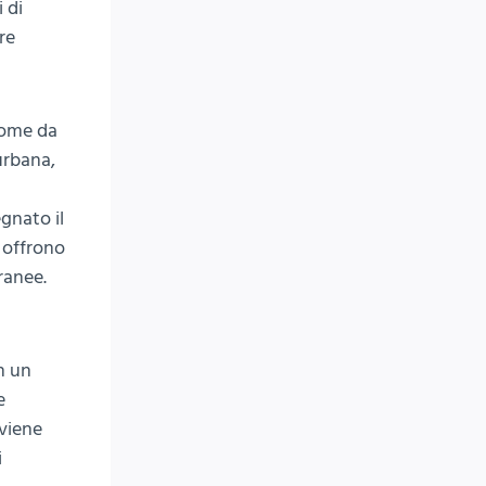
 di
re
 nome da
urbana,
egnato il
e offrono
ranee.
n un
e
 viene
i