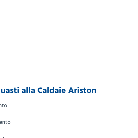
guasti alla Caldaie Ariston
nto
mento