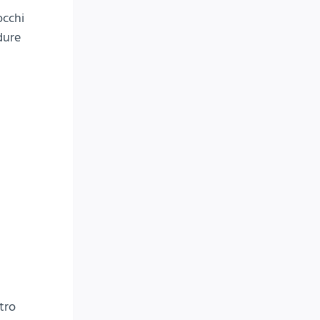
occhi
dure
tro