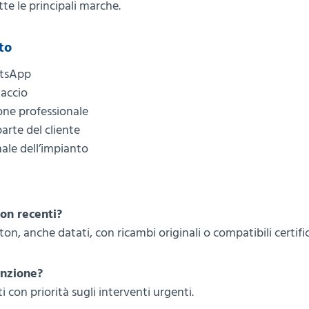
tte le principali marche.
to
atsApp
naccio
one professionale
arte del cliente
nale dell’impianto
non recenti?
ston, anche datati, con ricambi originali o compatibili certific
enzione?
con priorità sugli interventi urgenti.