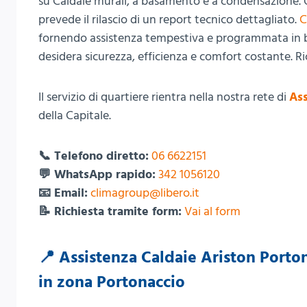
su Caldaie murali, a basamento e a condensazione. O
prevede il rilascio di un report tecnico dettagliato.
C
fornendo assistenza tempestiva e programmata in bas
desidera sicurezza, efficienza e comfort costante. Ri
Il servizio di quartiere rientra nella nostra rete di
Ass
della Capitale.
📞 Telefono diretto:
06 6622151
💬 WhatsApp rapido:
342 1056120
📧 Email:
climagroup@libero.it
📝 Richiesta tramite form:
Vai al form
📍 Assistenza Caldaie Ariston Porto
in zona Portonaccio