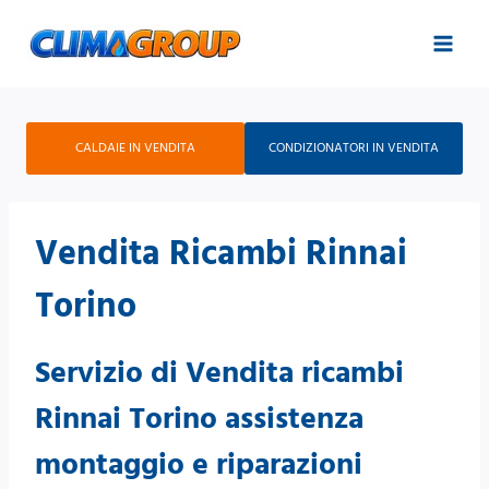
Salta
al
contenuto
CALDAIE IN VENDITA
CONDIZIONATORI IN VENDITA
Vendita Ricambi Rinnai
Torino
Servizio di Vendita ricambi
Rinnai Torino assistenza
montaggio e riparazioni