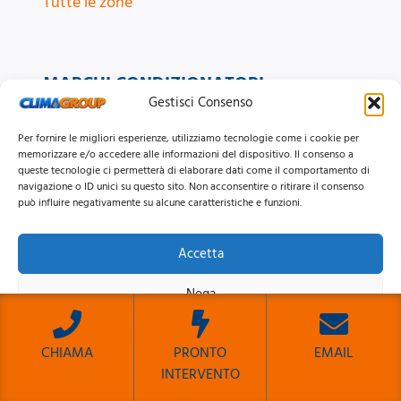
Tutte le zone
MARCHI CONDIZIONATORI
Gestisci Consenso
Ariston
Per fornire le migliori esperienze, utilizziamo tecnologie come i cookie per
Daikin
memorizzare e/o accedere alle informazioni del dispositivo. Il consenso a
queste tecnologie ci permetterà di elaborare dati come il comportamento di
Haier
navigazione o ID unici su questo sito. Non acconsentire o ritirare il consenso
Hisense
può influire negativamente su alcune caratteristiche e funzioni.
LG
Accetta
Mitsubishi
Samsung
Nega
Tutti i Marchi
Visualizza le preferenze
CHIAMA
PRONTO
EMAIL
CONTATTI
INTERVENTO
Cookie Policy
Privacy Policy
Sito Sviluppato da Emiliano Reali Developer
📞
06 6622151