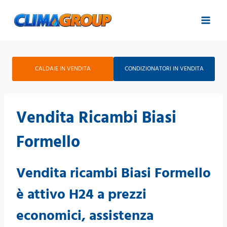
Salta
al
contenuto
CALDAIE IN VENDITA
CONDIZIONATORI IN VENDITA
Vendita Ricambi Biasi
Formello
Vendita ricambi Biasi Formello
è attivo H24 a prezzi
economici, assistenza