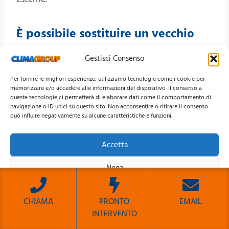
È possibile sostituire un vecchio
condizionatore con un Vaillant?
Gestisci Consenso
Sì. Prima della sostituzione vengono controllate le
Per fornire le migliori esperienze, utilizziamo tecnologie come i cookie per
tubazioni, lo scarico condensa, il collegamento
memorizzare e/o accedere alle informazioni del dispositivo. Il consenso a
queste tecnologie ci permetterà di elaborare dati come il comportamento di
elettrico e la posizione delle unità per verificare se
navigazione o ID unici su questo sito. Non acconsentire o ritirare il consenso
la predisposizione esistente può essere riutilizzata.
può influire negativamente su alcune caratteristiche e funzioni.
Accetta
Posso installare più climatizzatori
Vaillant con una sola unità esterna?
Nega
È possibile quando si sceglie una configurazione
Visualizza le preferenze
CHIAMA
PRONTO
EMAIL
multisplit compatibile. Il numero di unità interne e
INTERVENTO
Cookie Policy
Privacy Policy
le potenze collegabili dipendono dalle
Sito Sviluppato da Emiliano Reali Developer