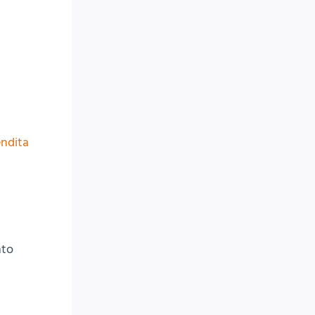
ndita
nto