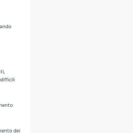
tando
ti,
fficili
amento
amento dei