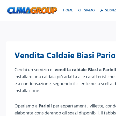
Salta
al
HOME
CHI SIAMO
SERVIZ
contenuto
Vendita Caldaie Biasi Pario
Cerchi un servizio di
vendita caldaie Biasi a Parioli
installare una caldaia più adatta alle caratteristich
e a condensazione, seguendo il cliente nella scelta de
installazione.
Operiamo a
Parioli
per appartamenti, villette, condo
elaborata considerando gli spazi disponibili, il fabbi