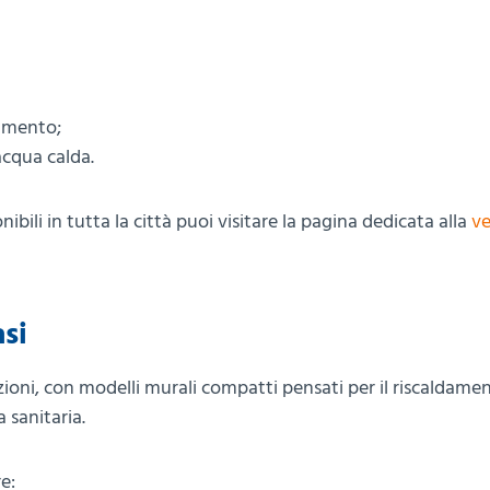
namento;
acqua calda.
nibili in tutta la città puoi visitare la pagina dedicata alla
ve
asi
azioni, con modelli murali compatti pensati per il riscaldame
 sanitaria.
e: