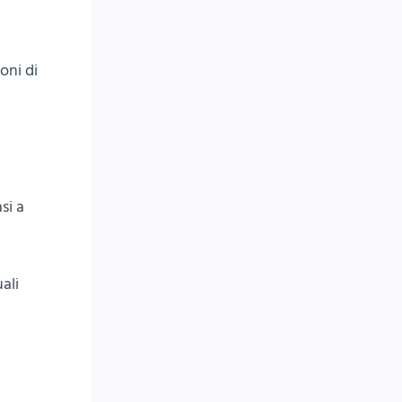
oni di
si a
ali