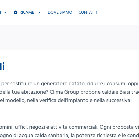
I
RICAMBI
DOVE SIAMO
CONTATTI
li
per sostituire un generatore datato, ridurre i consumi opp
e della tua abitazione? Clima Group propone caldaie Biasi tra
l modello, nella verifica dell’impianto e nella successiva
mini, uffici, negozi e attività commerciali. Ogni proposta v
sogno di acqua calda sanitaria, la potenza richiesta e le cond