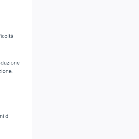
icoltà
roduzione
zione.
ni di