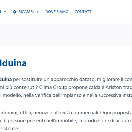
I
RICAMBI
DOVE SIAMO
CONTATTI
alduina
duina
per sostituire un apparecchio datato, migliorare il co
umi più contenuti? Clima Group propone caldaie Ariston tradi
l modello, nella verifica dell’impianto e nella successiva inst
ndomini, uffici, negozi e attività commerciali. Ogni propost
ro di persone presenti nell’immobile, la produzione di acqua 
sistente.