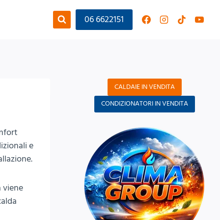
06 6622151
CALDAIE IN VENDITA
CONDIZIONATORI IN VENDITA
mfort
zionali e
allazione.
a viene
calda