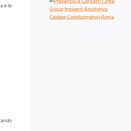
a e le
itando