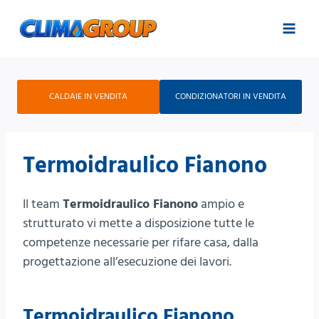
Salta
al
contenuto
CALDAIE IN VENDITA
CONDIZIONATORI IN VENDITA
Termoidraulico Fianono
Il team
Termoidraulico Fianono
ampio e
strutturato vi mette a disposizione tutte le
competenze necessarie per rifare casa, dalla
progettazione all’esecuzione dei lavori.
Termoidraulico Fianono