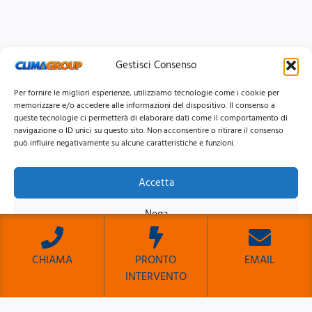
Gestisci Consenso
Per fornire le migliori esperienze, utilizziamo tecnologie come i cookie per
memorizzare e/o accedere alle informazioni del dispositivo. Il consenso a
queste tecnologie ci permetterà di elaborare dati come il comportamento di
navigazione o ID unici su questo sito. Non acconsentire o ritirare il consenso
può influire negativamente su alcune caratteristiche e funzioni.
Accetta
© 2026 Clima Group Impianti Srls P.IVA: 17771951005
Nega
Privacy
Policy |
Cookie
Policy |
Mappa del Sito
Visualizza le preferenze
CHIAMA
PRONTO
EMAIL
INTERVENTO
Cookie Policy
Privacy Policy
Sito Sviluppato da Emiliano Reali Developer