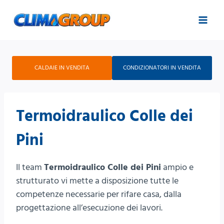
Salta
al
contenuto
CALDAIE IN VENDITA
CONDIZIONATORI IN VENDITA
Termoidraulico Colle dei
Pini
Il team
Termoidraulico Colle dei Pini
ampio e
strutturato vi mette a disposizione tutte le
competenze necessarie per rifare casa, dalla
progettazione all’esecuzione dei lavori.