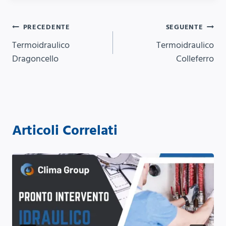
Navigazione
PRECEDENTE
SEGUENTE
Termoidraulico
Termoidraulico
articoli
Dragoncello
Colleferro
Articoli Correlati