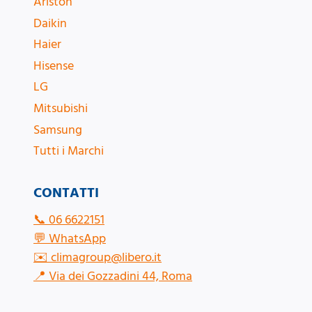
Ariston
Daikin
Haier
Hisense
LG
Mitsubishi
Samsung
Tutti i Marchi
CONTATTI
📞
06 6622151
💬
WhatsApp
✉️
climagroup@libero.it
📍
Via dei Gozzadini 44, Roma