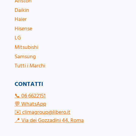
Ariston
Daikin
Haier
Hisense
LG
Mitsubishi
Samsung
Tutti i Marchi
CONTATTI
📞
06 6622151
💬
WhatsApp
✉️
climagroup@libero.it
📍
Via dei Gozzadini 44, Roma