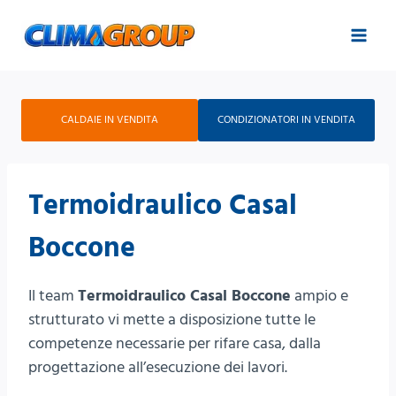
Salta
al
contenuto
CALDAIE IN VENDITA
CONDIZIONATORI IN VENDITA
Termoidraulico Casal
Boccone
Il team
Termoidraulico Casal Boccone
ampio e
strutturato vi mette a disposizione tutte le
competenze necessarie per rifare casa, dalla
progettazione all’esecuzione dei lavori.