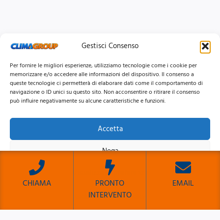
Gestisci Consenso
Per fornire le migliori esperienze, utilizziamo tecnologie come i cookie per
memorizzare e/o accedere alle informazioni del dispositivo. Il consenso a
queste tecnologie ci permetterà di elaborare dati come il comportamento di
navigazione o ID unici su questo sito. Non acconsentire o ritirare il consenso
può influire negativamente su alcune caratteristiche e funzioni.
Accetta
© 2026 Clima Group Impianti Srls P.IVA: 17771951005
Nega
Privacy
Policy |
Cookie
Policy |
Mappa del Sito
Visualizza le preferenze
CHIAMA
PRONTO
EMAIL
INTERVENTO
Cookie Policy
Privacy Policy
Sito Sviluppato da Emiliano Reali Developer