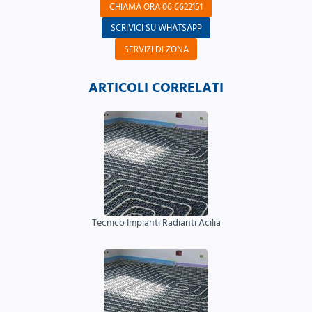
CHIAMA ORA 06 6622151
SCRIVICI SU WHATSAPP
SERVIZI DI ZONA
ARTICOLI CORRELATI
Tecnico Impianti Radianti Acilia