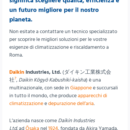
significa scegliere qualità, efficienza e
un futuro migliore per il nostro
pianeta.
Non esitate a contattare un tecnico specializzato
per scoprire le migliori soluzioni per le vostre
esigenze di climatizzazione e riscaldamento a
Roma.
Daikin
Industries, Ltd.
(
ダイキン工業株式会
?
社
,
Daikin Kōgyō Kabushiki-kaisha
) è una
multinazionale, con sede in
Giappone
e succursali
in tutto il mondo, che produce
apparecchi di
climatizzazione
e
depurazione dell’aria
.
L’azienda nasce come
Daikin Industries
Ltd.
ad
Ōsaka
nel
1924
, fondata da Akira Yamada.