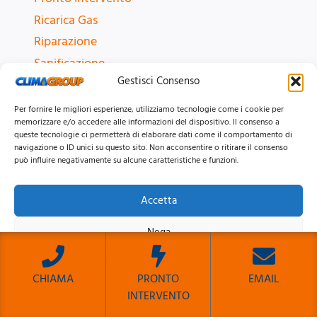
Ricarica Gas
Riparazione
Sanificazione
Gestisci Consenso
Vendita
Per fornire le migliori esperienze, utilizziamo tecnologie come i cookie per
memorizzare e/o accedere alle informazioni del dispositivo. Il consenso a
ZONE CONDIZIONATORI
queste tecnologie ci permetterà di elaborare dati come il comportamento di
navigazione o ID unici su questo sito. Non acconsentire o ritirare il consenso
Centro Storico
può influire negativamente su alcune caratteristiche e funzioni.
Parioli
Appia
Accetta
Montesacro
Nega
Roma e provincia
Tutte le zone
Visualizza le preferenze
CHIAMA
PRONTO
EMAIL
INTERVENTO
Cookie Policy
Privacy Policy
Sito Sviluppato da Emiliano Reali Developer