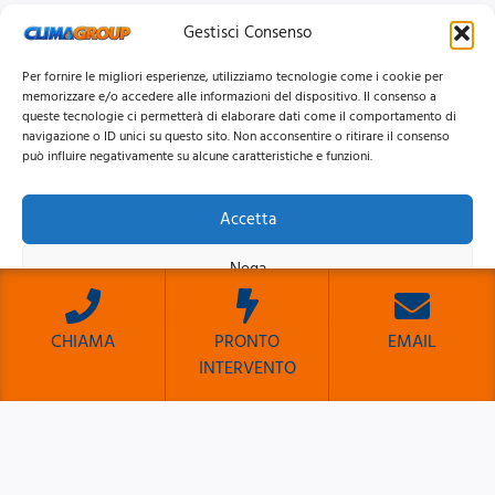
Gestisci Consenso
Per fornire le migliori esperienze, utilizziamo tecnologie come i cookie per
memorizzare e/o accedere alle informazioni del dispositivo. Il consenso a
queste tecnologie ci permetterà di elaborare dati come il comportamento di
navigazione o ID unici su questo sito. Non acconsentire o ritirare il consenso
può influire negativamente su alcune caratteristiche e funzioni.
Accetta
© 2026 Clima Group Impianti Srls P.IVA: 17771951005
Nega
Privacy
Policy |
Cookie
Policy |
Mappa del Sito
Visualizza le preferenze
CHIAMA
PRONTO
EMAIL
INTERVENTO
Cookie Policy
Privacy Policy
Sito Sviluppato da Emiliano Reali Developer