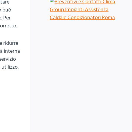
utare
co può
. Per
orretto.
e ridurre
tà interna
servizio
utilizzo.