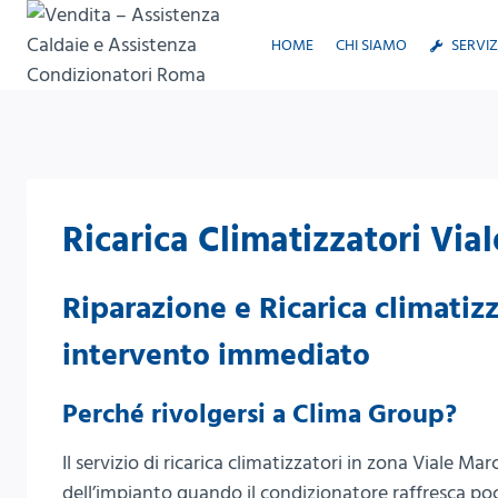
Salta
al
HOME
CHI SIAMO
SERVIZ
contenuto
Ricarica Climatizzatori Via
Riparazione e Ricarica climatiz
intervento immediato
Perché rivolgersi a Clima Group?
Il servizio di ricarica climatizzatori in zona Viale M
dell’impianto quando il condizionatore raffresca p