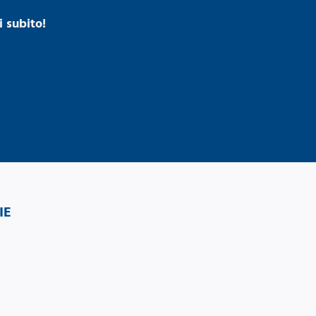
 subito!
IE