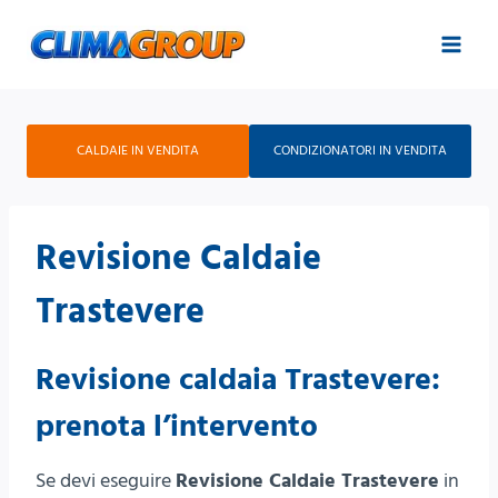
Salta
al
contenuto
CALDAIE IN VENDITA
CONDIZIONATORI IN VENDITA
Revisione Caldaie
Trastevere
Revisione caldaia Trastevere:
prenota l’intervento
Se devi eseguire
Revisione Caldaie Trastevere
in