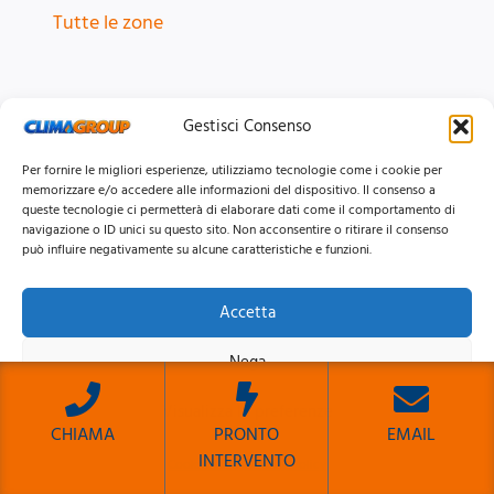
Tutte le zone
MARCHI CONDIZIONATORI
Gestisci Consenso
Ariston
Per fornire le migliori esperienze, utilizziamo tecnologie come i cookie per
memorizzare e/o accedere alle informazioni del dispositivo. Il consenso a
Daikin
queste tecnologie ci permetterà di elaborare dati come il comportamento di
Haier
navigazione o ID unici su questo sito. Non acconsentire o ritirare il consenso
può influire negativamente su alcune caratteristiche e funzioni.
Hisense
LG
Accetta
Mitsubishi
Nega
Samsung
Tutti i Marchi
Visualizza le preferenze
CHIAMA
PRONTO
EMAIL
INTERVENTO
CONTATTI
Cookie Policy
Privacy Policy
Sito Sviluppato da Emiliano Reali Developer