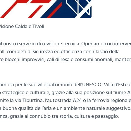
isione Caldaie Tivoli
l nostro servizio di revisione tecnica. Operiamo con interven
li completi di sicurezza ed efficienza con rilascio della
re blocchi improvvisi, cali di resa e consumi anomali, mant
famosa per le sue ville patrimonio dell’UNESCO: Villa d’Este e
strategico e culturale, grazie alla sua posizione sul fiume 
mite la via Tiburtina, l’autostrada A24 o la ferrovia regionale
na buona qualità dell’aria e un ambiente naturale suggestivo
a, grazie al connubio tra storia, cultura e paesaggio.