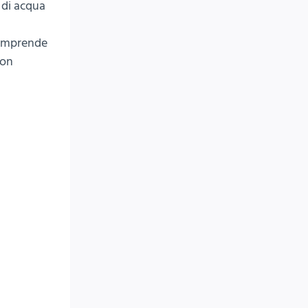
e di acqua
 comprende
con