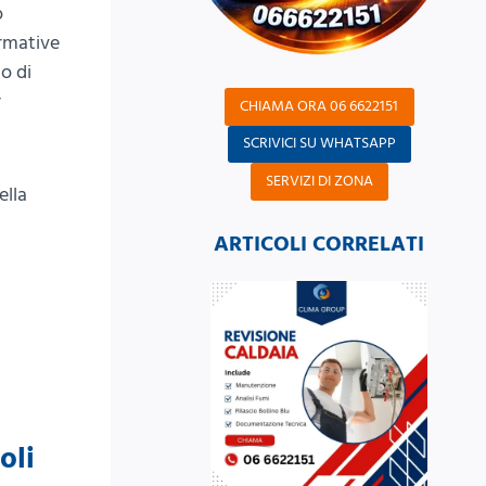
o
ormative
o di
r
CHIAMA ORA 06 6622151
SCRIVICI SU WHATSAPP
SERVIZI DI ZONA
ella
ARTICOLI CORRELATI
oli