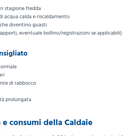
 in stagione fredda
 di acqua calda e riscaldamento
che diventino guasti
pporti, eventuale bollino/registrazioni se applicabili)
nsigliato
normale
ari
ente di rabbocco
ità prolungata
a e consumi della Caldaie