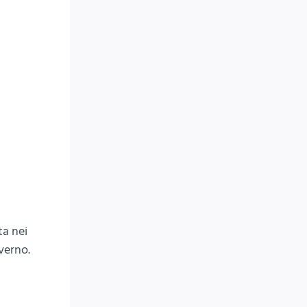
ta nei
nverno.