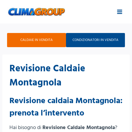
Salta
al
contenuto
CALDAIE IN VENDITA
CONDIZIONATORI IN VENDITA
Revisione Caldaie
Montagnola
Revisione caldaia Montagnola:
prenota l’intervento
Hai bisogno di
Revisione Caldaie Montagnola
?