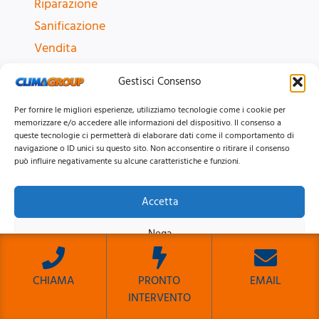
Riparazione
Sanificazione
Vendita
Gestisci Consenso
ZONE CONDIZIONATORI
Per fornire le migliori esperienze, utilizziamo tecnologie come i cookie per
Centro Storico
memorizzare e/o accedere alle informazioni del dispositivo. Il consenso a
queste tecnologie ci permetterà di elaborare dati come il comportamento di
Parioli
navigazione o ID unici su questo sito. Non acconsentire o ritirare il consenso
Appia
può influire negativamente su alcune caratteristiche e funzioni.
Montesacro
Accetta
Roma e provincia
Tutte le zone
Nega
Visualizza le preferenze
CHIAMA
PRONTO
EMAIL
MARCHI CONDIZIONATORI
INTERVENTO
Cookie Policy
Privacy Policy
Sito Sviluppato da Emiliano Reali Developer