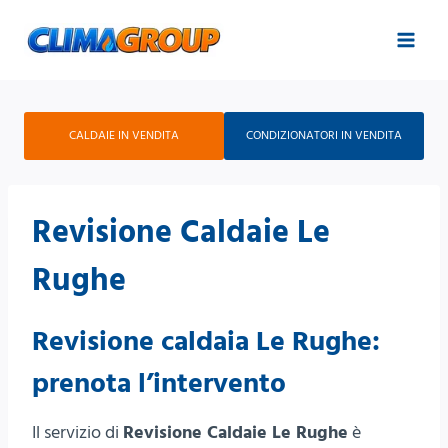
Salta
al
contenuto
CALDAIE IN VENDITA
CONDIZIONATORI IN VENDITA
Revisione Caldaie Le
Rughe
Revisione caldaia Le Rughe:
prenota l’intervento
Il servizio di
Revisione Caldaie Le Rughe
è